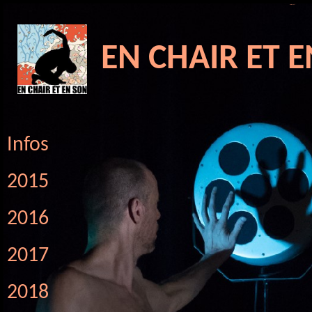
8th of October 2019 - -
En chair et en son ©
EN CHAIR ET 
Infos
2015
2016
2017
2018