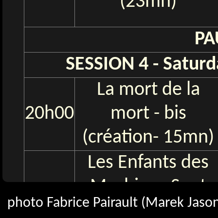
(23mn)
PA
SESSION 4 - Saturd
La mort de la
20h00
mort - bis
(création- 15mn)
Les Enfants des
Machines Sont
photo Fabrice Pairault (Marek Jason 
Emmenés A