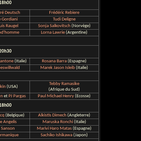
 18h00
ré Deutsch
Frédéric Rebiere
e Gordiani
Tudi Deligne
is Raugel
Sonja Salkovitsch
(Norvège)
rod'homme
Lorna Lawrie
(Argentine)
 20h30
iantone
(Italie)
Rosana Barra
(Espagne)
oeswillwald
Marek Jason Isleib
(Italie)
Tebby Ramasike
kin
(USA)
(Afrique du Sud)
hn
et
PJ Pargas
Paul Michael Henry
(Ecosse)
 18h00
cq
(Belgique)
Alkistis Dimech
(Angleterre)
e Angelis
Maruska Ronchi
(Italie)
 Sanson
Marivi Haro Matas
(Espagne)
ermanique
Sachiko Ishikawa
(Japon)