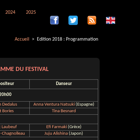
2024
2025
Accueil
> Edition 2018 : Programmation
AMME DU FESTIVAL
ositeur
Danseur
 20h00
n Dedalus
Anna Ventura Natsuki
(Espagne)
t Bories
Tina Besnard
t Laubeuf
Efi Farmaki
(Grèce)
n-Chagnolleau
Juju Alishina
(Japon)