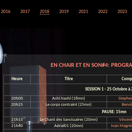
2016
2017
2018
2019
2021
2022
2023
EN CHAIR ET EN SON#4: PROGR
Heure
Titre
Comp
SESSION 1 - 25 Octobre à
20h00
Ashi Nashi (18mn)
Stephe
20h25
Le corps contraint (25mn)
Benoi
PAUSE: 15mn
21h15
Le Chant des Sanctuaires (20mn)
Vincen
21h40
Aérial01 (20mn)
Ivan Magri