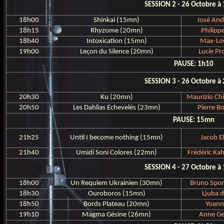
SESSION 2 - 26 Octobre à
18h00
Shinkai (15mn)
José And
18h15
Rhyzome (20mn)
Philipp
18h40
Intoxication (15mn)
Max-Lou
19h00
Leçon du Silence (20mn)
Lucie P
PAUSE: 1h10
SESSION 3 - 26 Octobre à
20h30
Ku (20mn)
Maurizio Ch
20h50
Les Dahlias Echevelés (23mn)
Pierre B
PAUSE: 15mn
21h25
Until I become nothing (15mn)
Jacob El
21h40
Umidi Soni Colores (22mn)
Frédéric Ka
SESSION 4 - 27 Octobre à
18h00
Un Requiem Ukrainien (30mn)
Bruno Spor
18h30
Ouroboros (15mn)
Ljuba d
18h50
Bords Plateau (20mn)
Yoann
19h10
Magma Gésine (26mn)
Anne G